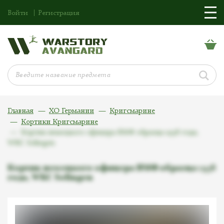
Войти
Регистрация
Главная
ХО Германии
Кригсмарине
Кортики Кригсмарине
Кортик немецкого офицера ВМФ образца 1938 года,
WKC Solingen
Кортик немецкого офицера ВМФ образца 1938
года, WKC Solingen