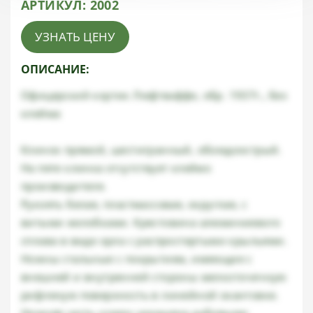
АРТИКУЛ:
2002
УЗНАТЬ ЦЕНУ
ОПИСАНИЕ:
Офицерский кортик Люфтваффе, обр. 1937г., без
клейма
Клинок прямой, шестигранный, обоюдоострый.
На пяте клинка отсутствует клеймо
производителя.
Рукоять белая, пластмассовая, округлая, с
витыми желобками. Крестовина алюминиевого
сплава в виде орла с распростертыми крыльями.
Ножны стальные с покрытием, имеющие с
внешней и внутренней стороны мелкоточечную
рифленую поверхность в линейной окантовке.
Нижняя часть ножен украшена дубовыми