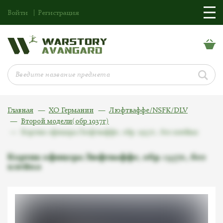
Войти
Регистрация
Главная
ХО Германии
Люфтваффе/NSFK/DLV
Второй модели(обр 1937г)
Кортик офицера Люфтваффе, обр. 1937г., без клейма
Кортик офицера Люфтваффе, обр. 1937г., без
клейма