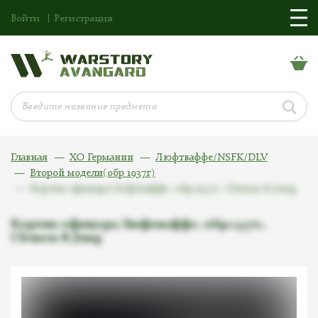
Войти
Регистрация
Главная
ХО Германии
Люфтваффе/NSFK/DLV
Второй модели(обр 1937г)
Кортик офицера Люфтваффе, обр.1937г., Clemen & Jung
Кортик офицера Люфтваффе, обр.1937г.,
Clemen & Jung