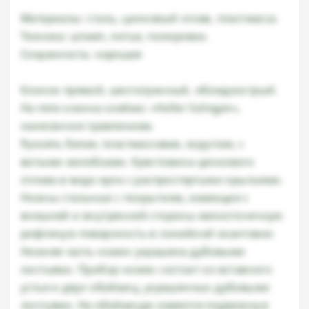
Материалы: сталь, цинковый сплав, пластмасса.
Техника: штамп, литье, полировка.
Сохранность: хорошая
Клинок прямой, шестигранный, обоюдоострый.
На пяте клинка клеймо: «Holler Solingen»,
нанесенное травлением.
Рукоять белая, пластмассовая, округлая, с
витыми желобками. Крестовина цинкового
сплава в виде орла с распростертыми крыльями.
Ножны стальные с покрытием, имеющие с
внешней и внутренней стороны мелкоточечную
рифленую поверхность в линейной окантовке.
Нижняя часть ножен украшена дубовыми
листьями. Прибор ножен состоит из вставного
устья и двух обоймиц, украшенных дубовыми
листьями. На обоймицах имеются подвижные