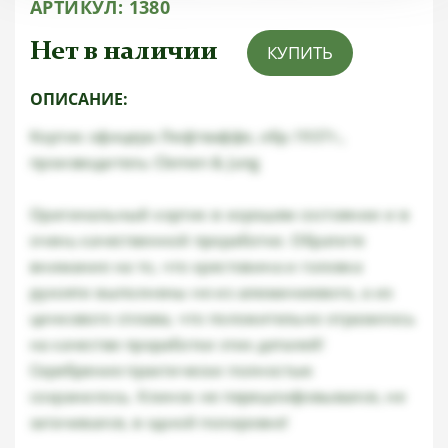
АРТИКУЛ:
1380
Нет в наличии
КУПИТЬ
ОПИСАНИЕ:
Кортик офицера Люфтваффе, обр.1937г.,
производитель Clemen & Jung
Оригинальный кортик в хорошем состоянии и в
очень качественной проработке. Обратите
внимание на то, что крестовина и головка
рукояти выполнены не из алюминиевого, а из
цинкового сплава, что положительно отразилось
на качестве проработки этих деталей!
Серебрение практически полностью
сохранилось. Клинок не перешлифовывался, не
затачивался, в одной полировке!