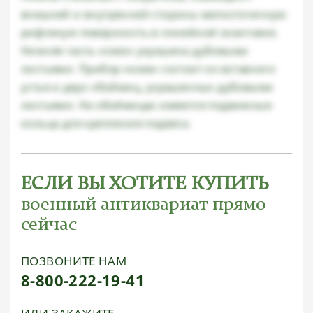
внешней и внутренней стороны мелкоточечную
рифленую поверхность в линейной окантовке.
Нижняя часть ножен украшена дубовыми
листьями. Прибор ножен состоит из вставного
устья и двух обоймиц, украшенных дубовыми
листьями. На обоймицах имеются подвижные
кольца для крепления подвеса.
ЕСЛИ ВЫ ХОТИТЕ КУПИТЬ
военный антиквариат прямо
сейчас
ПОЗВОНИТЕ НАМ
8-800-222-19-41