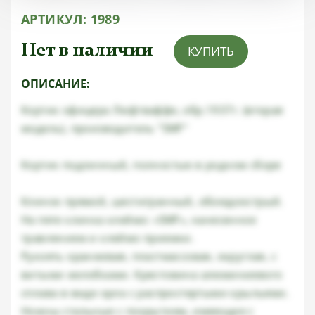
АРТИКУЛ:
1989
Нет в наличии
КУПИТЬ
ОПИСАНИЕ:
Кортик офицера Люфтваффе, обр.1937г. (вторая
модель), производитель "SMF"
Кортик подлинный, полностью в родном сборе
Клинок прямой, шестигранный, обоюдоострый.
На пяте клинка клеймо: «SMF», нанесенное
травлением и клеймо приемки.
Рукоять оранжевая, пластмассовая, округлая, с
витыми желобками. Крестовина алюминиевого
сплава в виде орла с распростертыми крыльями.
Ножны стальные с покрытием, имеющие с