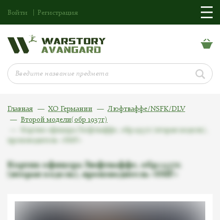
Войти
Регистрация
Главная
ХО Германии
Люфтваффе/NSFK/DLV
Второй модели(обр 1937г)
Кортик офицера Люфтваффе, обр.1937г.(вторая модель),
производитель «SMF»
Кортик офицера Люфтваффе, обр.1937г.
(вторая модель), производитель «SMF»