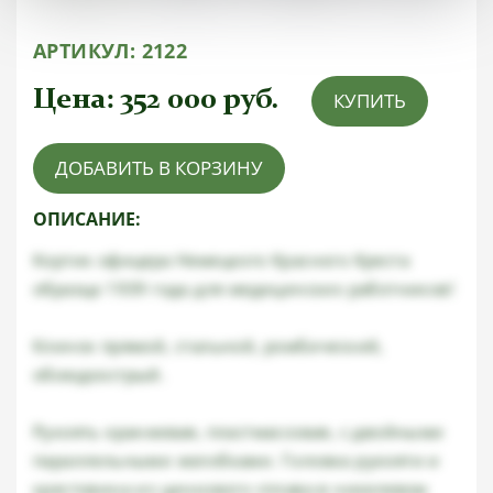
АРТИКУЛ:
2122
Цена:
352 000
руб.
КУПИТЬ
ДОБАВИТЬ В КОРЗИНУ
ОПИСАНИЕ:
Кортик офицера Немецкого Красного Креста
образца 1939 года для медицинских работников!
Клинок прямой, стальной, ромбический,
обоюдоострый.
Рукоять оранжевая, пластмассовая, с двойными
параллельными желобками. Головка рукояти и
крестовина из цинкового сплава в никелевом