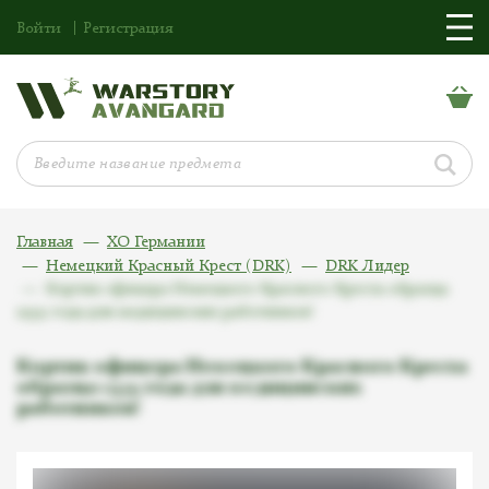
Войти
Регистрация
Главная
ХО Германии
Немецкий Красный Крест (DRK)
DRK Лидер
Кортик офицера Немецкого Красного Креста образца
1939 года для медицинских работников!
Кортик офицера Немецкого Красного Креста
образца 1939 года для медицинских
работников!