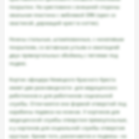
покрытии. На крестовине с внешней стороны
овальная пластина с эмблемой DRK (орел со
свастикой, держащий крест в когтях).
Ножны стальные, штампованные, с никелевым
покрытием, со вставным устьем и имитацией
двух прямоугольных обоймиц с петлями под
подвес.
Кортик офицера Немецкого Красного Креста
имеет две разновидности- для медицинских
работников и для работников социальной
службы. Отличаются они формой отверстий под
карабины подвеса на ножнах. У кортиков для
медицинской службы отверстия прямоугольные,
а у кортиков для социальной службы отверстия
круглые. Кроме того, различаются и подвесы- на