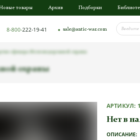
Новые товары
Архив
Подборки
Библиоте
8-800-
222-19-41
sale@antic-war.com
ртик офицера Железнодорожной охраны
ной охраны
АРТИКУЛ:
Нет в н
ОПИСАНИЕ: