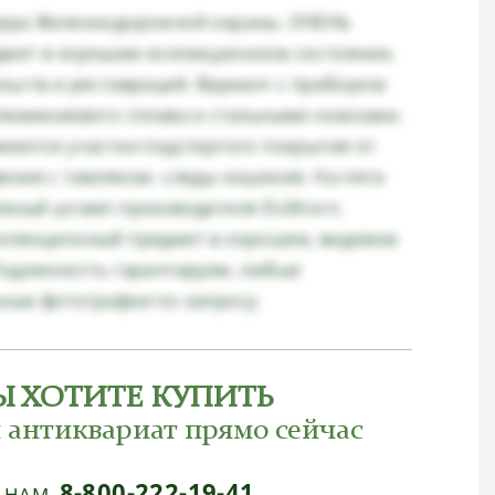
ера Железнодорожной охраны. ОЧЕНЬ
мет в хорошем коллекционном состоянии,
льств и реставраций. Вариант с прибором
алюминиевого сплава и стальными ножнами.
меются участки подстертого покрытия от
ения с темляком- следы ношения. На пяте
леный штамп производителя Eickhorn.
ллекционный предмет в хорошем, видовом
Подлинность гарантируем, любые
ные фотографии по запросу.
Ы ХОТИТЕ КУПИТЬ
 антиквариат прямо сейчас
8-800-222-19-41
Е НАМ