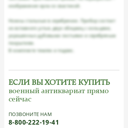
изображение орла со свастикой.
Ножны стальные в серебрении. Прибор состоит
из вставного устья, двух обоцмиц с кольцами,
украшенных дубовыми листьями и серебряным
покрытием.
В комплекте темляк и подвес.
ЕСЛИ ВЫ ХОТИТЕ КУПИТЬ
военный антиквариат прямо
сейчас
ПОЗВОНИТЕ НАМ
8-800-222-19-41