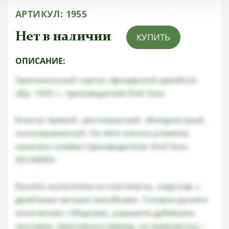
АРТИКУЛ:
1955
Нет в наличии
КУПИТЬ
ОПИСАНИЕ:
Оригинальный кортик офицерский армейски
обр. 1935 г., производителя Emil Voos
Клинок прямой, шестигранный, обоюдоострый,
никелированный. На пяте клинка штампом
нанесено клеймо производителя: Emil Voos
SOLINGEN.
Рукоять выполнена из пластмассы, округлая, с
двойными витыми желобками. Головка рукояти
коническая с ободками, украшена дубовыми
листьями. Крестовина прямая, на перекрестье –