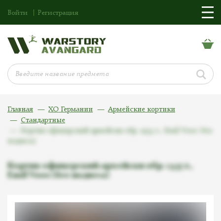
Войти
Регистрация
Главная
ХО Германии
Армейские кортики
Стандартные
Кортик офицерский армейски обр. 1935 г., Emil Voos (без
подвеса)
Кортик офицерский армейски обр. 1935 г.,
Emil Voos (без подвеса)