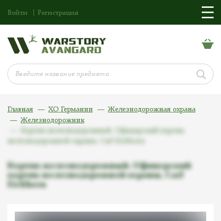
Войти
Регистрация
Главная
ХО Германии
Железнодорожная охрана
Железнодорожник
Кортик железнодорожный. Офицерский кортик
железнодорожной охраны, Carl Eickhorn
Кортик железнодорожный. Офицерский
кортик железнодорожной охраны, Carl
Eickhorn