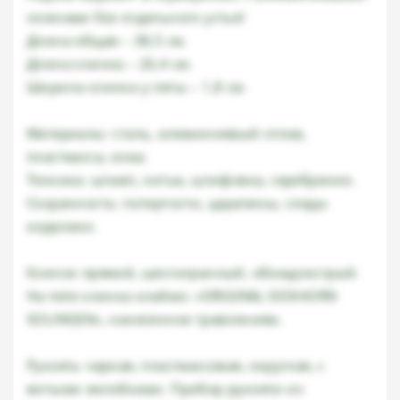
ножнами без отдельного устья!
Длина общая – 38,5 см.
Длина клинка – 26,4 см.
Ширина клинка у пяты – 1,8 см.
Материалы: сталь, алюминиевый сплав,
пластмасса, кожа.
Техника: штамп, литье, шлифовка, серебрение.
Сохранность: потертости, царапины, следы
коррозии.
Клинок прямой, шестигранный, обоюдоострый.
На пяте клинка клеймо: «ORIGINAL EICKHORN
SOLINGEN», нанесенное травлением.
Рукоять черная, пластмассовая, округлая, с
витыми желобками. Прибор рукояти из