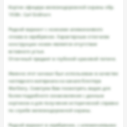
Кортик офицера железнодорожной охраны обр.
1938г. Carl Eickhorn
Редкий вариант с ножнами алюминиевого
сплава в серебрении. Характерным отличием
конструкции ножен является отсутствие
вставного устья.
Отличный предмет в глубокой красивой патине.
Именно этот кинжал был использован в качестве
наглядного материала на канале блоггера
WarStory. Советуем Вам посмотреть видео для
более подробного ознакомления с данным
кортиком и для получения исторической справки
по службе железнодорожной охраны.
Редкий вариант в серебрении, с алюминиевыми