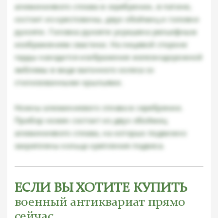
алюминиевого сплава в серебрении, в патине,
состоит из крестовины, двух обоймиц и головки
рукояти. Головка рукояти украшена рельефным
изображением свастики. На лицевой стороне
гарды находится изображение железнодорожной
эмблемы в виде вагонного колеса со
стилизованными крыльями.
Ножны алюминиевого сплава в серебрении.
Прибор ножен состоит из двух обоймиц
алюминиевого сплава, на которых подвижно
закреплены кольца крепления подвеса.
ЕСЛИ ВЫ ХОТИТЕ КУПИТЬ
военный антиквариат прямо
сейчас