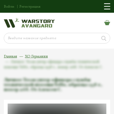
Войти
Регистрация
Главная
ХО Германии
Личное: Тесак унтер-офицера службы технической
помощи ТеНо, образца 1938 г., номер 2168. От Алексея С.
Личное: Тесак унтер-офицера службы
технической помощи ТеНо, образца 1938 г.,
номер 2168. От Алексея С.