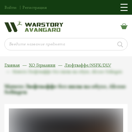
Войти
Регистрация
Главная
ХО Германии
Люфтваффе/NSFK/DLV
Мачете Люфтваффе без пилы на обухе, Alcoso Solingen
Мачете Люфтваффе без пилы на обухе, Alcoso
Solingen