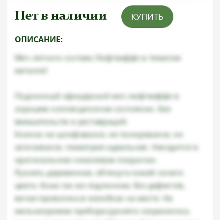
Нет в наличии
КУПИТЬ
ОПИСАНИЕ:
Меч летного состава Люфтваффе в тяжелом
металле!
Подлинный офицерский меч люфтваффе в
хорошем коллекционном состоянии. Без
вмешательств и реставраций.
Клинок не шлифовался, не полировался, не
затачивался, геометрия идеальная. Находится в
оригинальном никелевом покрытии.
Рукоять деревянная, обтянута кожей синего
цвета. Кожа так же подлинная, без дефектов,
витая проволока в желобках на месте. На
мельхиоровом приборе рукояти сохранилось