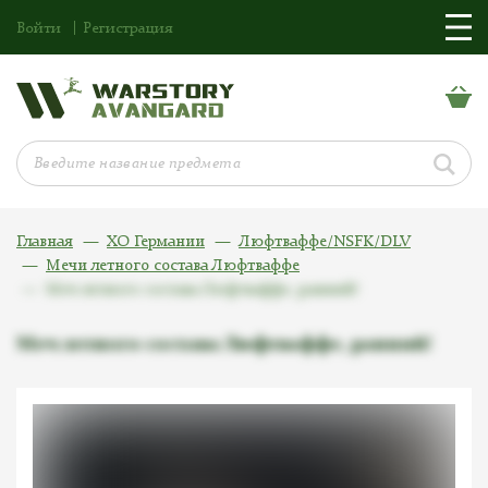
Войти
Регистрация
Главная
ХО Германии
Люфтваффе/NSFK/DLV
Мечи летного состава Люфтваффе
Меч летного состава Люфтваффе, ранний!
Меч летного состава Люфтваффе, ранний!