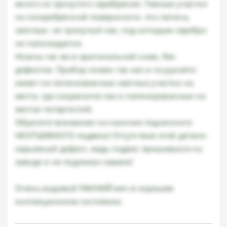
много не тронутого серебрения. Темные участки
на посеребренной поверхности- это патина,
светлые- не тронутый лак, под которым серебро
не патинируется.
Ножны так же в оригинальной коже, без
дефектов. Прибор ножен так как и на рукояти
имеет не патениованные светлые участки на
месте, где сохранился лак и патенированные на
местах потертостей.
Обратите внимание на наличие подлинного
НЕОТЪЕМНОГО подвеса! Отсутствие этой детали-
серьезный дефект, ведь подвес пришивался на
заводе и не подлежал замене!
Очень видовой РАННИЙ меч в хорошем
коллекционном состоянии.