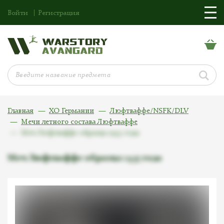
Войти
Регистрация
Главная
ХО Германии
Люфтваффе/NSFK/DLV
Мечи летного состава Люфтваффе
Меч Люфтваффе образца 1935 года
Меч Люфтваффе образца 1935 года