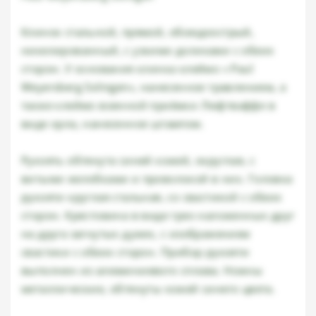
Клинок стальной, прямой, обоюдоострый,
никелированный, с узкими доликами с обеих
сторон. У основания клинка клеймо « Paul
Weyersberg Solingen», нанесенное травлением, а
также клеймо военной приёмки Люфтваффе в
виде орла, нанесенное штампом.
Рукоять обтянута синей кожей, округлая, с
витыми желобками и проволокой в них. Головка
рукояти круглая стальная, со свастикой с обеих
сторон. Крестовина в виде трех наложенных друг
на друга загнутых дужек, с изображением
свастики с обеих сторон. Прибор рукояти
выполнен из алюминиевого сплава. Ножны
металлические, обтянуты кожей синего цвета.