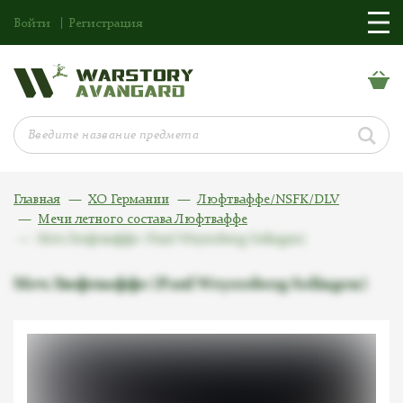
Войти
Регистрация
Главная
ХО Германии
Люфтваффе/NSFK/DLV
Мечи летного состава Люфтваффе
Меч Люфтваффе (Paul Weyersberg Solingen)
Меч Люфтваффе (Paul Weyersberg Solingen)