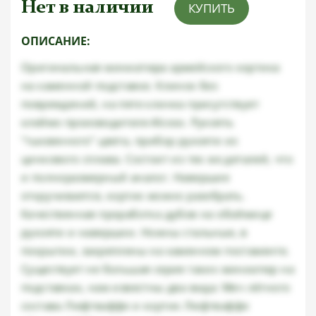
Нет в наличии
КУПИТЬ
ОПИСАНИЕ:
Оригинальная миниатюра армейского кортика
на каменной подставке. Клинок без
повреждений, на пяте клинка присутствует
клеймо производителя Alcoso. Рукоять
"тыквенного" цвета, прибор рукояти из
цинкового сплава. Состоит из тех же деталей, что
и полноразмерный аналог. Навершие
откручивается, кортик можно разобрать.
Качественная проработка дубов на обоймице
рукояти и навершии. Ножны стальные, в
покрытии, закреплены на каменном постаменте.
Существует не большая серия таких миниатюр на
подставках, нам известны два вида: Меч лётного
состава Люфтваффе и кортик Люфтваффе