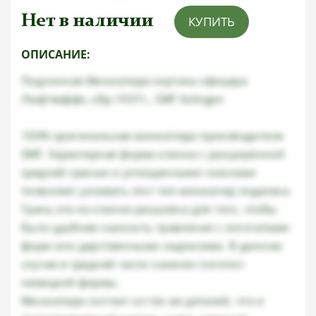
Нет в наличии
КУПИТЬ
ОПИСАНИЕ:
Подлинная Миниатюра кортика офицера
Люфтваффе, обр.1937г., SMF Solingen
100% оригинальная миниатюра производителя
SMF. Характерная форма клинка с расширенной
средней гранью и уплощенными ножнами
позволяет узнавать этот тип миниатюр издалека.
Грань эта на клинке расшиена для того, чтобы
было удобнее наносить травление с логотипами
фирм или дарственными надписями. В данном
случае в средней части нанесен логотип
немецкой фирмы.
Миниатюра состоит из тех же деталей, что и