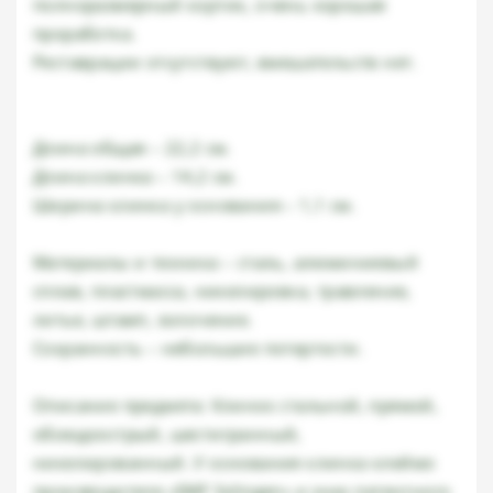
полноразмерный кортик, очень хорошая
проработка.
Реставрации отсутствуют, вмешательств нет.
Длина общая – 22,2 см.
Длина клинка – 14,2 см.
Ширина клинка у основания – 1,1 см.
Материалы и техника – сталь, алюминиевый
сплав, пластмасса, никелировка, травление,
литье, штамп, золочение.
Сохранность – небольшие потертости.
Описание предмета: Клинок стальной, прямой,
обоюдоострый, шестигранный,
никелированный. У основания клинка клеймо
производителя «SMF Solingen» и знак патентного