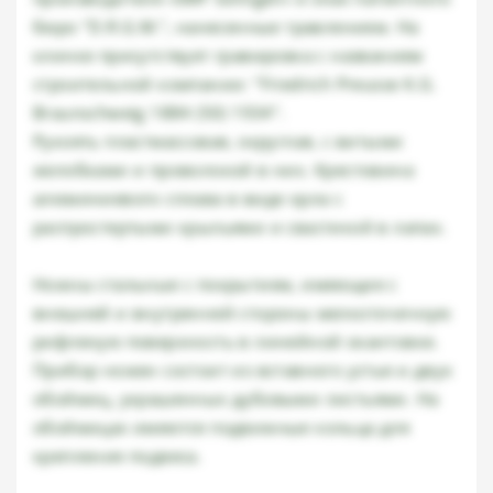
бюро "D.R.G.M.", нанесенные травлением. На
клинке присутствует гравировка с названием
строительной компании: "Friedrich Preusse K.G.
Braunschweig 1884 (50) 1934".
Рукоять пластмассовая, округлая, с витыми
желобками и проволокой в них. Крестовина
алюминиевого сплава в виде орла с
распростертыми крыльями и свастикой в лапах.
Ножны стальные с покрытием, имеющие с
внешней и внутренней стороны мелкоточечную
рифленую поверхность в линейной окантовке.
Прибор ножен состоит из вставного устья и двух
обоймиц, украшенных дубовыми листьями. На
обоймицах имеются подвижные кольца для
крепления подвеса.