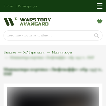
Войти
Регистрация
Главная
ХО Германии
Миниатюры
Миниатюра кортика «Люфтваффе» обр. 1937 г., SMF
Миниатюра кортика «Люфтваффе» обр. 1937 г.,
SMF