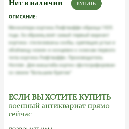
Нет в наличии
КУПИТЬ
ОПИСАНИЕ:
Миниатюра кортика Люфтваффе образца 1935
года. За образец взят самый первый вариант
кортика- стилизованы скобы, крепящие устье и
обоймицу ножен и концевик к ножнам первого
типа кортика Люфтваффе. Производитель
Horster. Для масштаба кортик сфотографирован
со своим "Большим братом"
ЕСЛИ ВЫ ХОТИТЕ КУПИТЬ
военный антиквариат прямо
сейчас