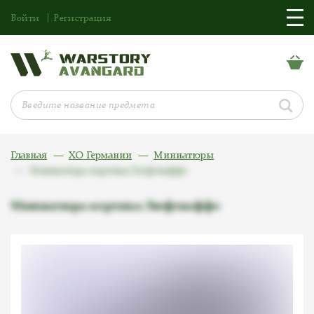
Войти
Регистрация
Главная
ХО Германии
Миниатюры
Миниатюра кортика Люфтваффе
Миниатюра кортика Люфтваффе