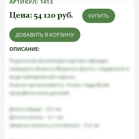
АРТИКУЛ:
1413
Цена:
54 120
руб.
КУПИТЬ
ДОБАВИТЬ В КОРЗИНУ
ОПИСАНИЕ:
Подлинная миниатюра кортика офицера
немецкого Военно-Морского флота с подвеской в
виде кайзеровской короны.
Клинок вытаскивается. Очень подробная
проработка всех деталей.
Длина общая – 9,3 см.
Длина клинка – 6,1 см.
Ширина клинка у основания – 0,4 см.