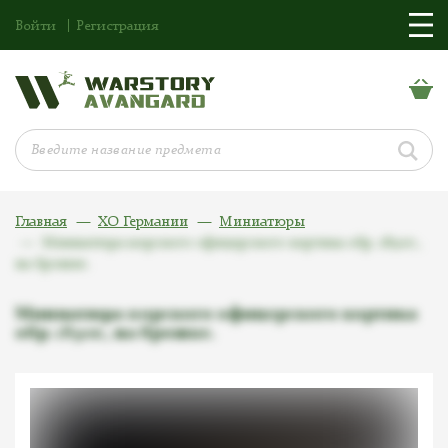
Войти
Регистрация
Главная
ХО Германии
Миниатюры
Миниатюра морского офицерского кортика обр. 1890г.,
на брошке.
Миниатюра морского офицерского кортика
обр. 1890г., на брошке.