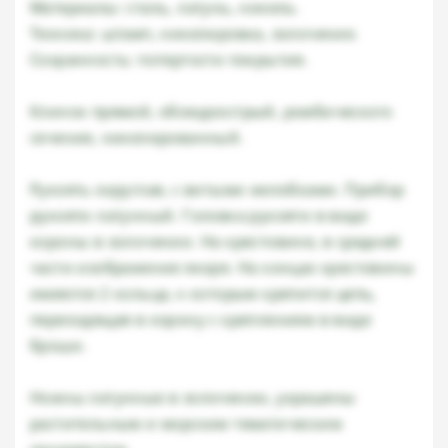
Материалы: сталь, латунь, никель.
Техника: штамп, никелировка, золочение.
Сохранность: потертости покрытия.
Клинок прямой, обоюдоострый, ромбического
сечения, никелированный.
Рукоять округлая, с витыми желобками. Прибор
рукояти латунный. Головка рукояти в виде
короны в золочении. На крестовине, в средней
части изображение якоря. На концах крестовины
имеются 2 кольца, к которым крепится цепь,
переходящая в корону с креплением в виде
броши.
Ножны латунные в золочении, украшены
растительным и морским тематическим