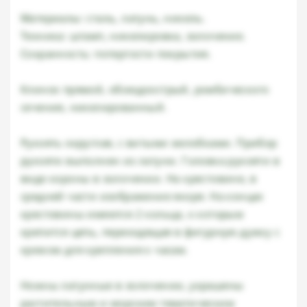
Материалы: сталь, латунь, никель.
Техника: штамп, никелировка, золочение.
Сохранность: потертости покрытия.
Клинок прямой, обоюдоострый, ромбического
сечения, никелированный.
Рукоять округлая, с витыми желобками. Прибор
рукояти выполнен из латуни. Головка рукояти в
виде короны в золочении. На крестовине, в
средней части изображение якоря. На концах
крестовины имеются 2 кольца, к которым
крепится цепь, переходящая в фигурную дужку с
крюком для крепления к часам.
Ножны латунные в золочении, украшены
растительным и морским тематическим