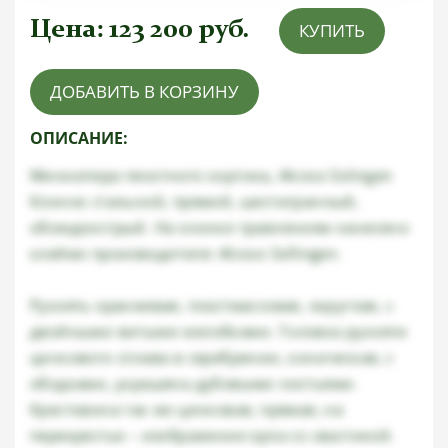
Цена:
123 200
руб.
КУПИТЬ
ДОБАВИТЬ В КОРЗИНУ
ОПИСАНИЕ:
Миниатюра пехотного кортика, Alcoso Solingen
Клинок стальной, прямой, шестигранный,
обоюдоострый. На клинке травлением нанесено
клеймо производителя: Alcoso Sollingen.
Рукоять оранжевая, пластмассовая, округлая, с
двойными витыми желобками. Головка рукояти
цинкового сплава в серебрении, коническая, с
ободками, украшена дубовыми листьями.
Крестовина так же цинковая, прямая, на
перекрестье – изображение орла со свастикой.