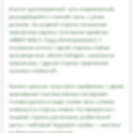
Клинок однолезвийный, чуть искривленный,
расширяющийся к нижней части, с узким
доликом. На лицевой стороне нанесенная
травлением надпись готическим шрифтом:
«ARBEIT ADELT» (Труд облагораживает). У
основания клинка с одной стороны клеймо
производителя: «Alcoso Solingen», нанесенное
травлением, с другой стороны травлением
нанесено клеймо GP.
Рукоять цельная, латунная в серебрении, с двумя
оранжевыми пластмассовыми накладками.
Головка рукояти в виде головы орла, клювом
повернута в сторону лезвия. На перекрестье с
лицевой стороны расположен ромбический
щиток с эмблемой Трудовой службы — свастика
на фоне лопаты и колосьев.