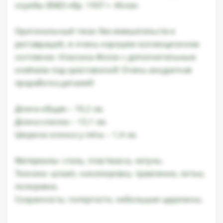
службы (RAD) обр. 1937 г. Alcoso
Оригинальный тесак без вмешательств и
реставраций, в очень хорошем коллекционном
состоянии. Классика Alcoso с дополнительным
клеймом под крестовиной! Очень аккуратная
проработка деталей!
Длина общая – 19,2 см.
Длина клинка – 13,1 см.
Ширина клинка у пяты – 1,4 см.
Материалы: сталь, пластмасса, латунь.
Техника: штамп, никелировка, травление, литье,
полировка.
Сохранность: потертости, небольшие царапины.