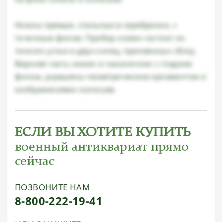
Ножны прямые, стальные в серебрении, с
точечным фоном. Прибор ножен состоит из
тонкого устья и двух колец, припаянных сбоку.
Верхняя часть ножен и наконечник с гладким
фоном, украшены геометрическим орнаментом и
изображениями колосьев.
ЕСЛИ ВЫ ХОТИТЕ КУПИТЬ
военный антиквариат прямо
сейчас
ПОЗВОНИТЕ НАМ
8-800-222-19-41