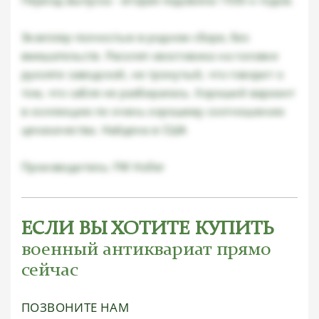
Экзепляр полностью в родном сборе, без
вмешательств. Расклеп хвостовика на головке
рукояти заводской, не тронутый, что говорит о
том, что сабля не разбиралась. Хороший вариант
в коллекцию по очень хорошему соотношению
ценакачества. Найдена в США
Производитель: FW Holler
ЕСЛИ ВЫ ХОТИТЕ КУПИТЬ
военный антиквариат прямо
сейчас
ПОЗВОНИТЕ НАМ