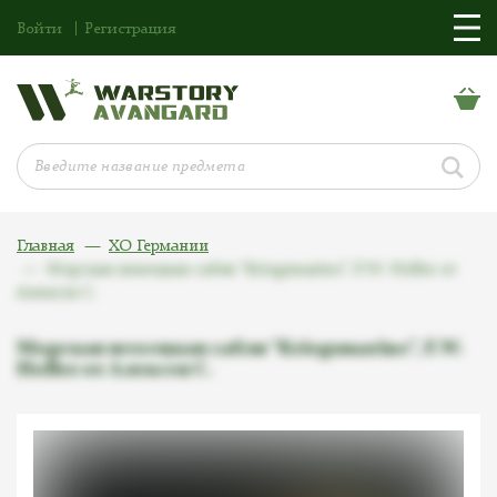
Войти
Регистрация
Главная
ХО Германии
Морская немецкая сабля “Kriegsmarine”, F.W. Holler от
Алексея С.
Морская немецкая сабля “Kriegsmarine”, F.W.
Holler от Алексея С.