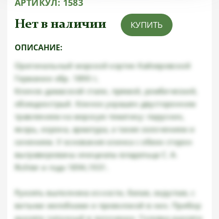
АРТИКУЛ:
1583
Нет в наличии
КУПИТЬ
ОПИСАНИЕ:
Оригинальный морской кортик Кайзеровской
Германии обр. 1890 г,
Клинок дамасской стали, прямой, ромбический,
обоюдоострый. Клинок украшен двусторонним
травлением на морскую тематику: парусник,
якорь, корона, арматура, а также золочением и
синением. У основания клинка с обеих сторон
выгравированы инициалы владельца C. A.
Richter и года 1894,1931.
Рукоять выполнена из кости, белая, округлая, с
витыми желобками и проволокой в них. Прибор
рукояти латунный в золочении. Головка рукояти