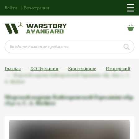
Войти
Регистрация
Главная
ХО Германии
Кригсмарине
Имперский
Морской кортик Кайзеровской Германии обр. 1890 г, C.
A. Richter
Морской кортик Кайзеровской Германии обр.
1890 г, C. A. Richter