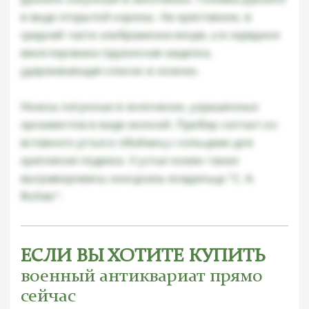
в виде открытой короны. На крестовине, в
средней части изображение якоря, а в середине
вмонтирована пружинная защелка,
удерживающая клинок в ножнах.
Ножны латунные в золочении, украшенные
орнаментом в виде молний. Прибор состоит из
вставного устья и обоймиц с кольцами для
крепления подвеса. У устья ножен также
выгравированы инициалы владельца "C. A.
Richter".
ЕСЛИ ВЫ ХОТИТЕ КУПИТЬ
военный антиквариат прямо
сейчас