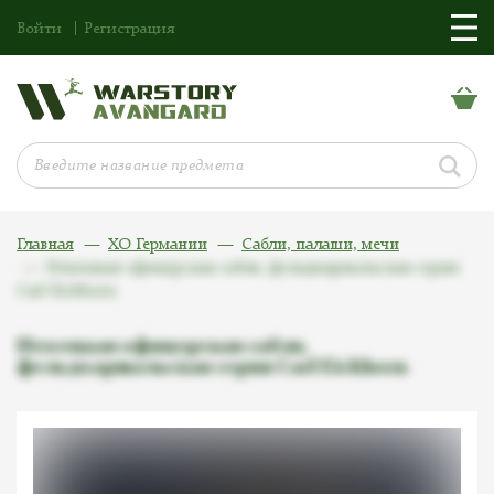
Войти
Регистрация
Главная
ХО Германии
Сабли, палаши, мечи
Немецкая офицерская сабля, фельдмаршальская серия
Carl Eickhorn
Немецкая офицерская сабля,
фельдмаршальская серия Carl Eickhorn