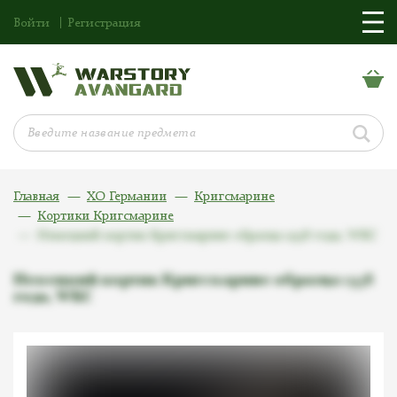
Войти
Регистрация
Главная
ХО Германии
Кригсмарине
Кортики Кригсмарине
Немецкий кортик Кригсмарине образца 1938 года, WKC
Немецкий кортик Кригсмарине образца 1938
года, WKC