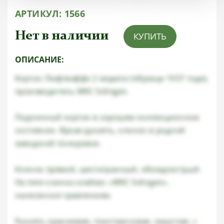
АРТИКУЛ:
1566
Нет в наличии
КУПИТЬ
ОПИСАНИЕ:
Кортик Люфтваффе 2 модели (образца 1937 года),
производитель WKC Solingen.
Подлинный кортик в хорошем коллекционном
состоянии. Яркая рукоять, клинок в родной
заводской полировке.
Клинок прямой, шестигранный, обоюдоострый.
На пяте клинка клеймо: «WKC Solingen»,
нанесенное травлением.
Рукоять оранжевая, пластмассовая, округлая, с