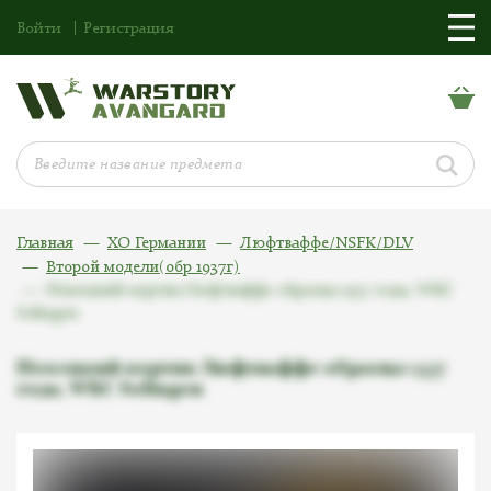
Войти
Регистрация
Главная
ХО Германии
Люфтваффе/NSFK/DLV
Второй модели(обр 1937г)
Немецкий кортик Люфтваффе образца 1937 года, WKC
Solingen
Немецкий кортик Люфтваффе образца 1937
года, WKC Solingen