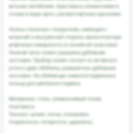
витыми желобками. Крестовина алюминиевого
сплава в виде орла с распростертыми крыльями.
Ножны стальные с покрытием, имеющие с
внешней и внутренней стороны мелкоточечную
рифленую поверхность в линейной окантовке.
Нижняя часть ножен украшена дубовыми
листьями. Прибор ножен состоит из вставного
устья и двух обоймиц, украшенных дубовыми
листьями. На обоймицах имеются подвижные
кольца для крепления подвеса.
Материалы: сталь, алюминиевый сплав,
пластмасса.
Техника: штамп, литье, полировка.
Сохранность: потертости, царапины.