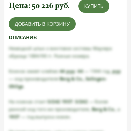
Цена:
50 226
руб.
КУПИТЬ
ДОБАВИТЬ В КОРЗИНУ
ОПИСАНИЕ:
Немецкий штык к винтовке системы Маузера
образца 1884/98 гг. Разные номера.
Клинок имеет клеймо
44 pyy
:
44
— 1944 год,
pyy
— код производителя
Berg & Co., Solingen-
Ohligs
.
На ножнах стоит
S/242 1937
:
S/242
— более
ранний код того же производителя,
Berg & Co.
, а
1937
— год выпуска ножен.