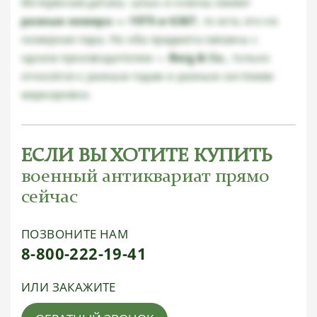
Интересная деталь: штык и ножны имеют
разные номера — 1975 и 6367
, то есть это не
номерная пара. Но оба предмета связаны с
одним производителем —
Berg & Co.
, только
относятся к разным годам и разным системам
маркировки.
ЕСЛИ ВЫ ХОТИТЕ КУПИТЬ
военный антиквариат прямо
сейчас
ПОЗВОНИТЕ НАМ
8-800-222-19-41
ИЛИ ЗАКАЖИТЕ