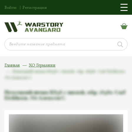
Войти
Регистрация
Главная
ХО Германии
Немецкий штык KS98 с пилой, обр. 1898г. Carl Eickhorn.
От Алексея С.
Немецкий штык KS98 с пилой, обр. 1898г. Carl
Eickhorn. От Алексея С.