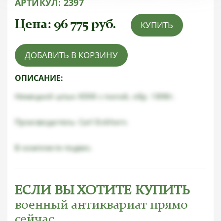
АРТИКУЛ:
2397
Цена:
96 775
руб.
КУПИТЬ
ДОБАВИТЬ В КОРЗИНУ
ОПИСАНИЕ:
Немецкий штык KS98 с пилой, обр. 1898г.
Производитель: Carl Eickhorn.
В комплекте подвес.
ЕСЛИ ВЫ ХОТИТЕ КУПИТЬ
военный антиквариат прямо
сейчас