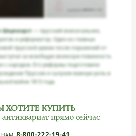
н Шарнхорст
— прусский военачальник,
ретик и реформатор. Один из главных
новой прусской армии после поражений от
выступал за всеобщую воинскую повинность
ии с народом. Его реформы подготовили
рождение Пруссии и сыграли важную роль в
ьной войне 1813 года.
Ы ХОТИТЕ КУПИТЬ
 антиквариат прямо сейчас
8-800-222-19-41
Е НАМ