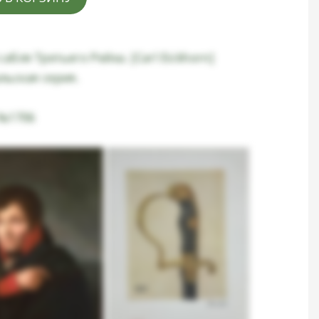
абля Третьего Рейха. [Carl Eickhorn]
ьская серия.
 №1706