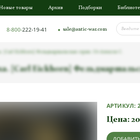
Новые товары
Архив
Подборки
Библиоте
8-800-
222-19-41
sale@antic-war.com
. [Carl Eickhorn] Фельдмаршальская серия. От Алексея С.
а. [Carl Eickhorn] Фельдмаршальс
АРТИКУЛ:
Цена:
20
ДОБАВИТЬ