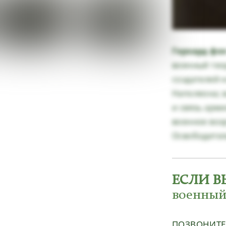
Герхард фо
военный тео
создателей 
Наполеона; 
и связь арм
военное воз
Освободител
ЕСЛИ В
военный
ПОЗВОНИТ