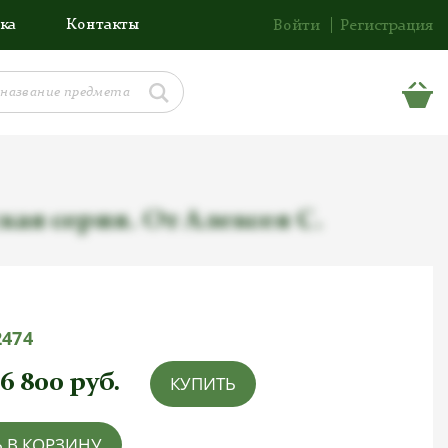
ка
Контакты
Войти
Регистрация
кая серия. От Алексея С.
2474
6 800
руб.
КУПИТЬ
 В КОРЗИНУ