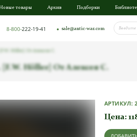
Новые товары
Архив
Подборки
Библиоте
8-800-
222-19-41
sale@antic-war.com
F.W. Höller] От Алексея С.
[F.W. Höller] От Алексея С.
АРТИКУЛ:
Цена:
11
ДОБАВИТЬ