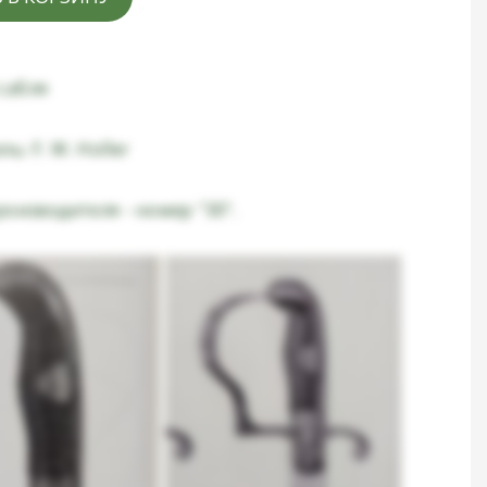
сабля
ь: F. W. Holler
роизводителя - номер "30".