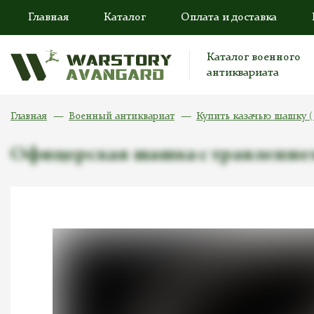
Главная
Каталог
Оплата и доставка
Каталог военного
антиквариата
Главная
Военный антиквариат
Купить казачью шашку (
Офицерская шашка с травлением 