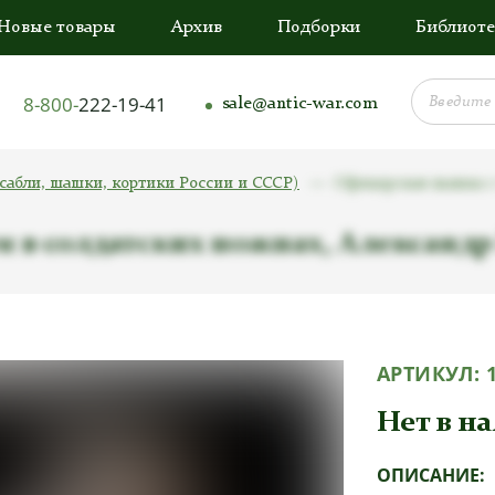
Новые товары
Архив
Подборки
Библиоте
8-800-
222-19-41
sale@antic-war.com
сабли, шашки, кортики России и СССР)
Офицерская шашка с 
в солдатских ножнах, Александр 
АРТИКУЛ:
Нет в н
ОПИСАНИЕ: