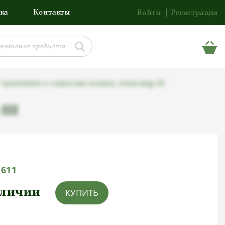
ка
Контакты
Войти
Регистрация
травлением в солдатских ножнах, Александр III
III
1611
аличии
КУПИТЬ