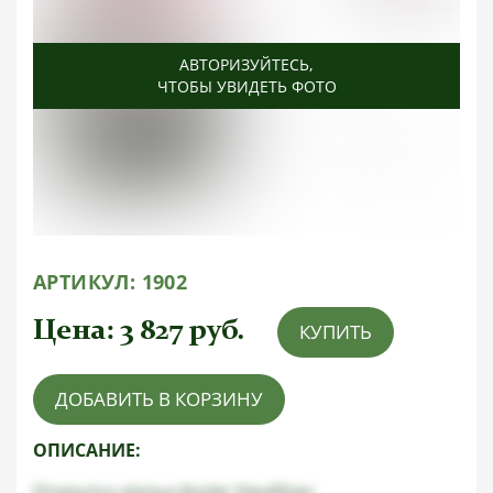
АВТОРИЗУЙТЕСЬ
АВТОРИЗУЙТЕСЬ
АВТОРИЗУЙТЕСЬ
,
,
,
ЧТОБЫ УВИДЕТЬ ФОТО
ЧТОБЫ УВИДЕТЬ ФОТО
ЧТОБЫ УВИДЕТЬ ФОТО
АРТИКУЛ:
1902
Цена:
3 827
руб.
КУПИТЬ
ДОБАВИТЬ В КОРЗИНУ
ОПИСАНИЕ:
Открытка ателье Axster Heudtlass