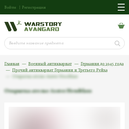
Войти
Регистрация
Главная
Военный антиквариат
Германия до 1945 года
Прочий антиквариат Германии и Третьего Рейха
Открытка ателье Axster Heudtlass
Открытка ателье Axster Heudtlass