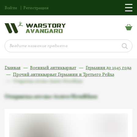
Войти
Регистрация
Главная
Военный антиквариат
Германия до 1945 года
Прочий антиквариат Германии и Третьего Рейха
Открытка ателье Axster Heudtlass
Открытка ателье Axster Heudtlass