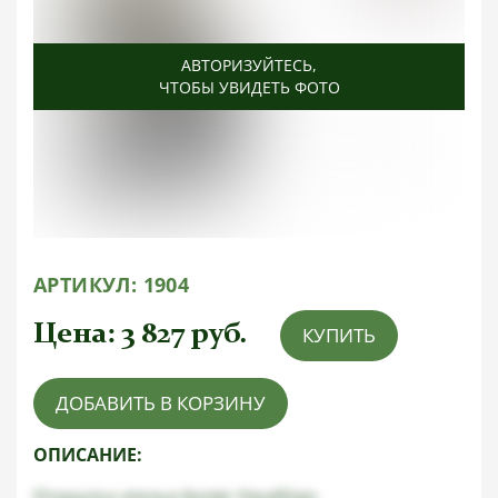
АВТОРИЗУЙТЕСЬ
АВТОРИЗУЙТЕСЬ
АВТОРИЗУЙТЕСЬ
,
,
,
ЧТОБЫ УВИДЕТЬ ФОТО
ЧТОБЫ УВИДЕТЬ ФОТО
ЧТОБЫ УВИДЕТЬ ФОТО
АРТИКУЛ:
1904
Цена:
3 827
руб.
КУПИТЬ
ДОБАВИТЬ В КОРЗИНУ
ОПИСАНИЕ:
Открытка ателье Axster Heudtlass