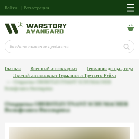
Войти
Регистрация
Главная
Военный антиквариат
Германия до 1945 года
Прочий антиквариат Германии и Третьего Рейха
Открытка OBERSTLEUTNANT SCHUMACHER
Вольфганга Вилльриха
Открытка OBERSTLEUTNANT SCHUMACHER
Вольфганга Вилльриха