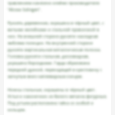
травлением нанесено клеймо производителя:
"Alcoso Solingen".
Рукоять деревянная, окрашена в чёрный цвет, с
витыми желобками и стальной проволокой в
них. На внешней стороне рукояти накладная
эмблема полиции. На внутренней стороне
рукояти вертикальная металлическая полоска.
Головка рукояти стальная, дисковидная,
украшена бороздками. Гарда образована
передней дужкой, переходящей в крестовину с
загнутым вниз каплевидным концом.
Ножны стальные, окрашены в чёрный цвет.
Устье и наконечник из белого металла фигурные.
Под устьем расположена гайка со скобой и
кольцом.