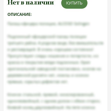
Нет в наличии
КУПИТЬ
ОПИСАНИЕ:
Палаш офицера полиции, ALCOSO Solingen
Подлинный офицерский палаш полиции
третьего рейха. А родном виде, без вмешательств
и реставраций. В очень хорошем состоянии!
Присутствуют следы ношения и потертости, но
краска и покрытие везде подлинные. Орел
оригинальной заводской постановки, сколов на
деревянной рукояти нет, ножны и клинок
прямые, скрытых дефектов нет.
Клинок стальной, прямой, никелированный,
однолезвийный, с одним долом с обеих сторон,
боевой конец двулезвийный. На пяте клинка