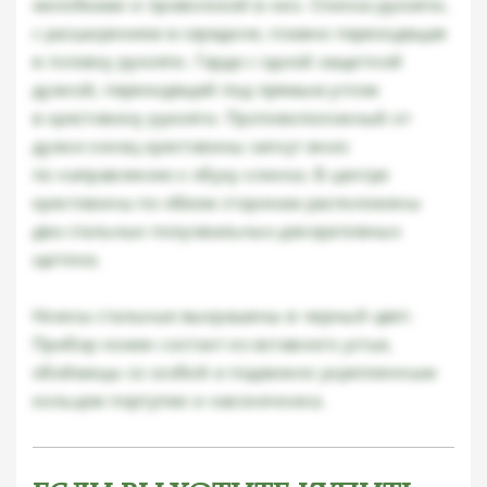
желобками и проволокой в них. Спинка рукояти,
с расширением в середине, плавно переходящая
в головку рукояти. Гарда с одной защитной
дужкой, переходящей под прямым углом
в крестовину рукояти. Противоположный от
дужки конец крестовины загнут вниз
по направлению к обуху клинка. В центре
крестовины по обеим сторонам расположены
два стальных полуовальных декоративных
щитика.
Ножны стальные выкрашены в черный цвет.
Прибор ножен состоит из вставного устья,
обоймицы со скобой и подвижно укрепленным
кольцом портупеи и наконечника.