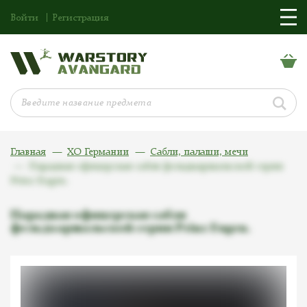
Войти
Регистрация
Главная
ХО Германии
Сабли, палаши, мечи
Парадная офицерская сабля фельдмаршальской серии
Prinz Eugen.
Парадная офицерская сабля
фельдмаршальской серии Prinz Eugen.