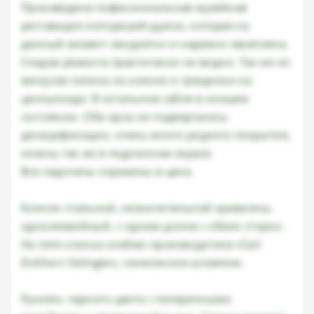
Произведена пофессиональная музейная
реставация лопнувшей дужки, которая на
данный момент аккуратно и надежно закеплена.
Следов ремонта практически не видно. Так же из
минусов патина на клинке и трещинки на
целлулоиде. В остальном сабля в хоошем
состоянии. Оба орла не подвергались
денацификации, очень много родного покрытия,
ножны так же в подлинном окрасе.
Все недочеты отражены в цене.
Клинок стальной, незначительной кривизны,
однолезвийный, с одним долом с обеих сторон.
На пяте клинка клеймо производителя «Carl
Eickhorn Solingen», нанесенное штампом.
Рукоять черного цвета с поперечными