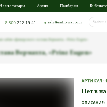
Новые товары
Архив
Подборки
Библиоте
8-800-
222-19-41
sale@antic-war.com
я сабля офицерского состава Вермахта, «Prinz Eugen»
тава Вермахта, «Prinz Eugen»
АРТИКУЛ:
Нет в н
ОПИСАНИЕ: