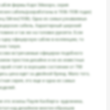
сабля фирмы Карл Эйкхорн, серия
ских сабель(разработаны в 1936-1938 годах)
нц Ойген(1938). Одна из самых узнаваемых
ицерских сабель. Характерный широкий
товине и так же на головке рукояти. Если
о одну офицерскую саблю в коллекцию, то
нно такую.
сово встречаемые офицерки подобного
самом простом дизайне и не из известных
серий стоят в хорошем состоянии от 700
есь цена идет за двойной бренд. Мало того,
стная серия, это еще и одна из самых
оделей.
и это эскизы Пауля Касберга- художника,
отал над дизайном многих образцов