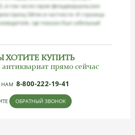
О, в том числе серии фельдмаршальских
ели принц Ойген в частности. И страница
оизводителя, где показан был сабельный
Ы ХОТИТЕ КУПИТЬ
 антиквариат прямо сейчас
8-800-222-19-41
Е НАМ
ИТЕ
ОБРАТНЫЙ ЗВОНОК