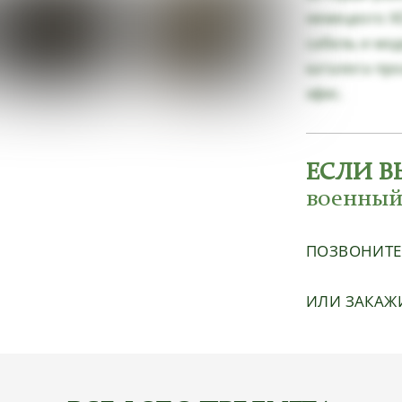
немецкого Х
сабель и мод
каталога пр
эфес.
ЕСЛИ В
военный
ПОЗВОНИТ
ИЛИ ЗАКАЖ