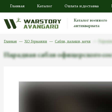
Главная
Каталог
Оплата и доставка
Каталог военного
антиквариата
Главная
ХО Германии
Сабли, палаши, мечи
Парадна
Парадная сабля офицерского сос