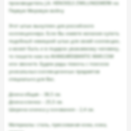
производитель J.A. HENCKELS ZWILLINGSWERK на
Первую Мировую войну
Этот штык выкуплен для российского
коллекционера. Если Вы имеете желание купить
подобный немецкий штык для своей коллекции,
а может быть и в подарок уважаемому человеку,
то пишите нам на AVANGARD@ANTIC-WAR.COM
или звоните. Будем рады помочь с поиском
уникальных коллекционных предметов
специально для Вас.
Длина общая – 38,5 см.
Длина клинка – 25,5 см.
Ширина клинка у основания – 2,4 см.
Материалы: сталь, прессованая кожа, кожа,