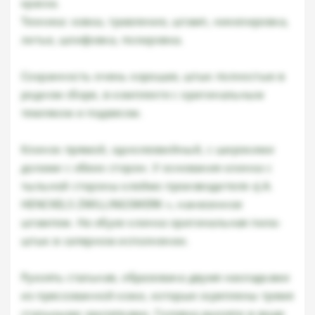
краска.
Техника: ковка, травление, штамп, никелировка,
литье, шлифовка, полировка.
Сохранность очень хорошая, штык полностью в
родном сборе, в комплекте с оригинальным
темляком и подвесом.
Клинок прямой, однолезвийный, с широкими
долами с обеих сторон. У основания клинка с
тыльной стороны клеймо производителя «J.A.
HENCKELS ZWILLINGSWERK », нанесенное
штампом. На обухе клинка оригинальная пила-
штык в саперном исполнении.
Рукоять стальная, образована двумя накладками
из прессованной кожи, которые скреплены тремя
стальными заклепками. Головка рукояти в виде