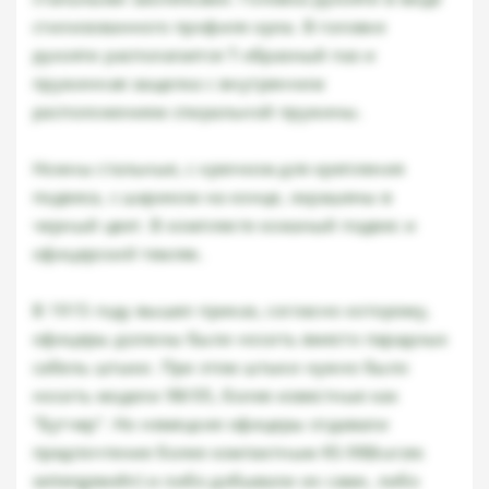
стилизованного профиля орла. В головке
рукояти располагается Т-образный паз и
пружинная защелка с внутренним
расположением спиральной пружины.
Ножны стальные, с крючком для крепления
подвеса, с шариком на конце, окрашены в
черный цвет. В комплекте кожаный подвес и
офицерский темляк.
В 1915 году вышел приказ, согласно которому,
офицеры должны были носить вместо парадных
сабель штыки. При этом штыки нужно было
носить модели 98/05, более известные как
"Бутчер". Но немецкие офицеры отдавали
предпочтение более компактным KS-98(kurzes
seitengewehr) и либо добывали их сами, либо