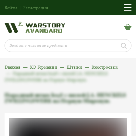
Войти
Регистрация
Главная
ХО Германии
Штыки
Внестроевые
Парадный штык ks98 с пилой J.A. HENCKELS
ZWILLINGSWERK на Первую Мировую.
Парадный штык ks98 с пилой J.A. HENCKELS
ZWILLINGSWERK на Первую Мировую.