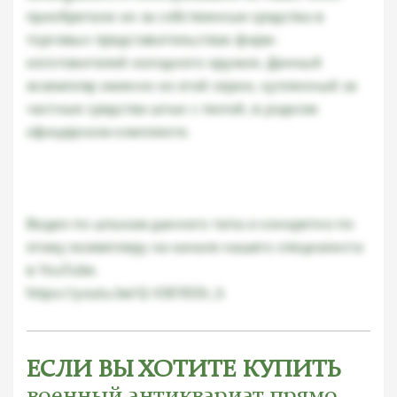
приобретали их за собственные средства в
торговых представительствах фирм-
изготовителей холодного оружия. Данный
экземпляр именно из этой серии, купленный за
частные средства штык с пилой, в родном
офицерском комплекте.
Видео по штыкам данного типа и конкретно по
этому экземпляру на канале нашего специалиста
в YouTube.
https://youtu.be/Q-V3EYDDr_k
ЕСЛИ ВЫ ХОТИТЕ КУПИТЬ
военный антиквариат прямо