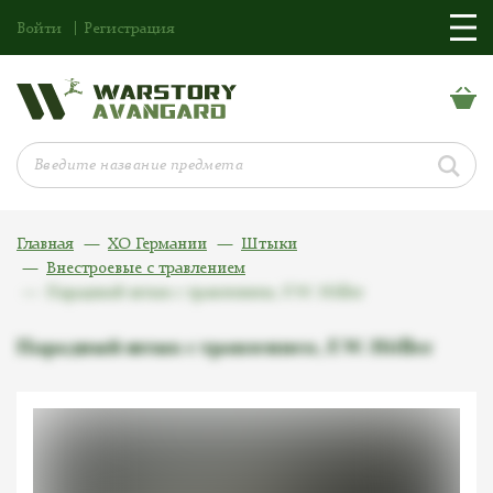
Войти
Регистрация
Главная
ХО Германии
Штыки
Внестроевые с травлением
Парадный штык с травлением, F.W. Höller
Парадный штык с травлением, F.W. Höller