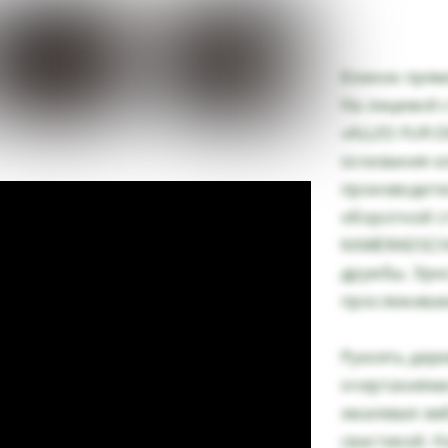
Клинок прям
На лицевой 
«ALLES FUR 
основания к
производителя
оборотной с
KAMERADSCHA
дружбы. Эрн
прослеживаю
Рукоять дере
очертаниями
эмалевая эмб
свастикой. 