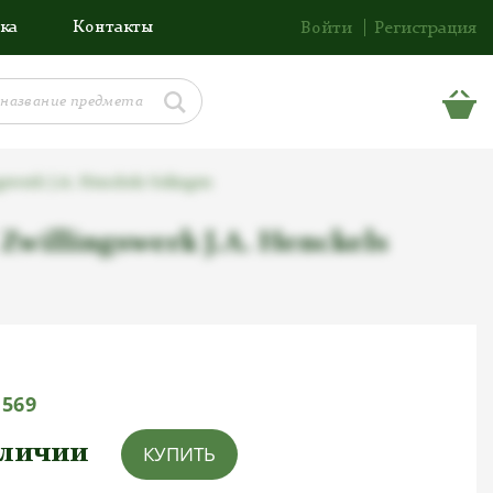
ка
Контакты
Войти
Регистрация
werk J.A. Henckels Solingen
illingswerk J.A. Henckels
1569
аличии
КУПИТЬ