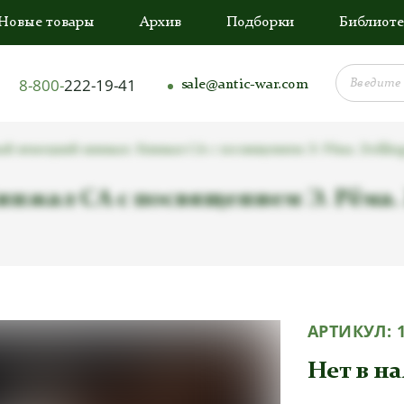
Новые товары
Архив
Подборки
Библиоте
8-800-
222-19-41
sale@antic-war.com
й немецкий кинжал. Кинжал СА с посвящением Э. Рёма. Zwillings
ал СА с посвящением Э. Рёма. Zw
АРТИКУЛ:
Нет в н