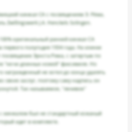
мецкий кинжал СА с посвящением Э. Рёма,
 Zwillingswerk J.A. Henckels Solingen.
100% оригинальный ранний кинжал СА
 первого полугодия 1934 года. На клинке
т посвящение Эрнста Рема, с затертым по
ле "ночи длинных ножей" факсимиле. Но
то награжденный не хотел до конца удалять
о своих заслуг, поэтому саму надпись он
онутой. Так называемое, "ленивое"
 с кинжалом был не стандартный кожаный
торый идет в комплекте.