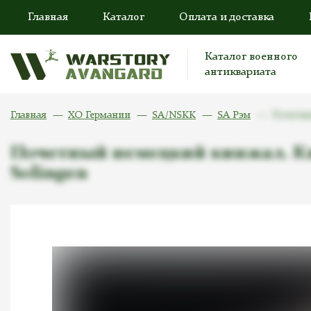
Главная
Каталог
Оплата и доставка
Каталог военного
антиквариата
Главная
ХО Германии
SA/NSKK
SA Рэм
Почетны
Почетный немецкий кинжал. Кинж
Solingen