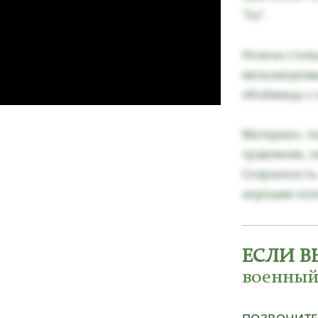
"Sa".
Ножны сталь
мельхиоровый
обоймицы с 
Материал, те
травление, л
Сохранность
хорошее кол
ЕСЛИ В
военный