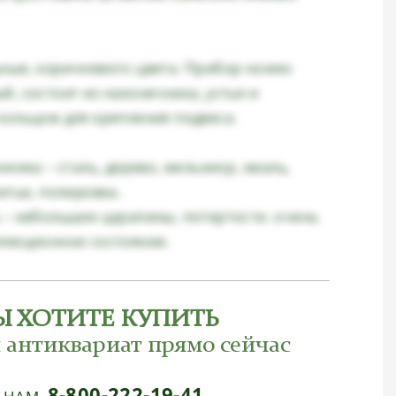
ные, коричневого цвета. Прибор ножен
, состоит из наконечника, устья и
кольцом для крепления подвеса.
хника – сталь, дерево, мельхиор, эмаль,
итье, полировка.
 – небольшие царапины, потертости. очень
лекционное состояние.
Ы ХОТИТЕ КУПИТЬ
 антиквариат прямо сейчас
8-800-222-19-41