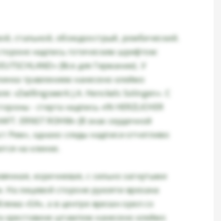
ой, стальной, обоюдоострый, ромбический.
стороне надпись готическим шрифтом:
DEUTSCHLAND» (Все для Германии). У
линка травлением нанесено клеймо
: «Zwillingswerk J.A. Henckels Solingen». С
тороны - стерта надпись «IN HERZLICHER
FT. ERNST ROHM» (В знак сердечной
ст Рем», однако следы надписи отчетливо
тся на клинке.
вянная, коричневая, с сильно загнутыми
. На лицевой стороне рукояти врезана
лема «SA», а в центре врезан орел со
На крестовине штампом нанесено клеймо