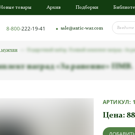
Новые товары
Архив
Подборки
Библиоте
8-800-
222-19-41
sale@antic-war.com
я мужчин
Подарочный набор. Полный комплект наград «За р
плект наград «За ранение» ПМВ.
АРТИКУЛ:
Цена:
8
ДОБАВИТЬ