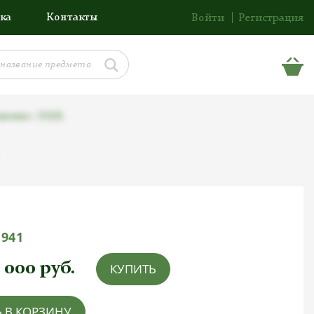
ка
Контакты
Войти
Регистрация
анение» ПМВ.
1941
8 000
руб.
КУПИТЬ
 В КОРЗИНУ