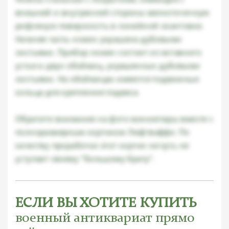
внешней и внутренней стороны мелкоточечную
рифленую поверхность в линейной окантовке.
Нижняя часть ножен украшена дубовыми
листьями. Прибор ножен состоит из вставного
устья и двух обоймиц, украшенных дубовыми
листьями. На обоймицах имеются подвижные
кольца для крепления подвеса.
Обратите внимания на фото миниатюры вместе с
полноразмерным кортиком Люфтваффе. По
качеству проработки этот кортик ничуть не
уступает своему "большому брату".
ЕСЛИ ВЫ ХОТИТЕ КУПИТЬ
военный антиквариат прямо