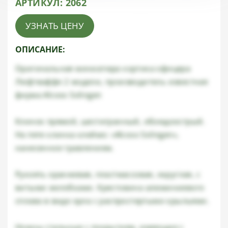
АРТИКУЛ:
2062
УЗНАТЬ ЦЕНУ
ОПИСАНИЕ:
Оригинальная миниатюра кортика офицера
Люфтваффе 2 модели, производитель известная
фирма Alcoso Solingen
Клинок прямой, шестигранный, обоюдоострый.
На пяте клинка клеймо: «Alcoso Solingen»,
нанесенное травлением.
Рукоять оранжевая, пластмассовая, округлая, с
витыми желобками. Крестовина алюминиевого
сплава в виде орла с распростертыми крыльями.
Ножны стальные с покрытием, имеющие с