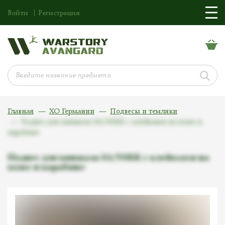
Войти
Регистрация
Главная
ХО Германии
Подвесы и темляки
Подвес для кинжала SA/NSKK с клеймами на коже и
карабине
Подвес для кинжала SA/NSKK с клеймами на
коже и карабине