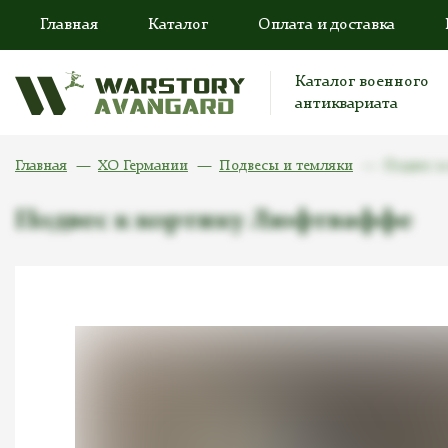
Главная
Каталог
Оплата и доставка
Каталог военного
антиквариата
Главная
ХО Германии
Подвесы и темляки
Подвес к
Подвес к кортику Люфтваффе