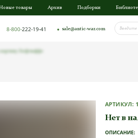
Новые товары
Архив
Подборки
Библиоте
8-800-
222-19-41
sale@antic-war.com
 кортику Люфтваффе
АРТИКУЛ:
Нет в н
ОПИСАНИЕ: