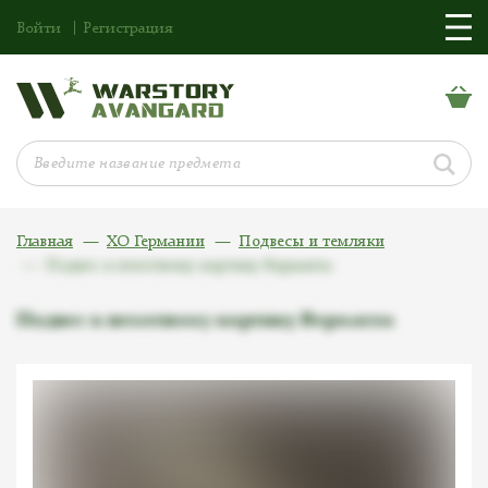
Войти
Регистрация
Главная
ХО Германии
Подвесы и темляки
Подвес к пехотному кортику Вермахта
Подвес к пехотному кортику Вермахта