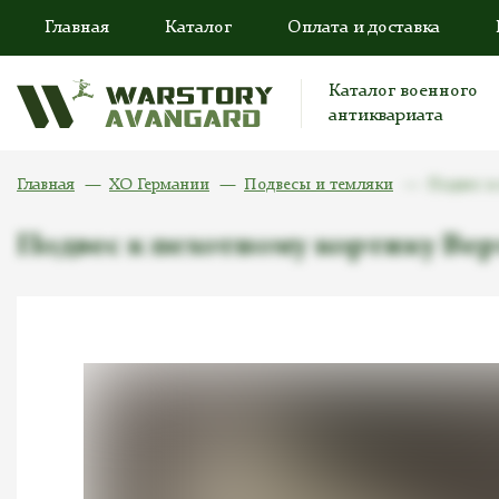
Главная
Каталог
Оплата и доставка
Каталог военного
антиквариата
Главная
ХО Германии
Подвесы и темляки
Подвес к
Подвес к пехотному кортику Ве