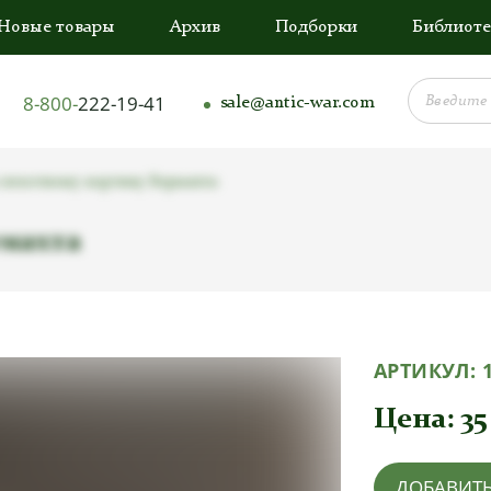
Новые товары
Архив
Подборки
Библиоте
8-800-
222-19-41
sale@antic-war.com
 пехотному кортику Вермахта
рмахта
АРТИКУЛ:
Цена:
35
ДОБАВИТЬ