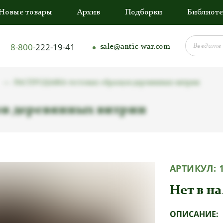
Новые товары
Архив
Подборки
Библиоте
8-800-
222-19-41
sale@antic-war.com
РАСПРОДАЖА тестовых образцов деревянных витрин
в деревянных витрин
АРТИКУЛ:
Нет в н
ОПИСАНИЕ: