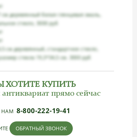
ет
7 см деревянный белая глянцевая эмаль,
льное стекло, 3000 руб
ет
ет
4,5 см деревянный, стандартное стекло,
азмер стекла 19,3*34,5 см. 3000 руб
Ы ХОТИТЕ КУПИТЬ
 антиквариат прямо сейчас
8-800-222-19-41
Е НАМ
ИТЕ
ОБРАТНЫЙ ЗВОНОК