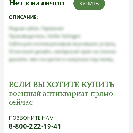
Нет в наличии
КУПИТЬ
ОПИСАНИЕ:
Редкая сабля, Германия
Производитель: Holler Solingen
Сабля для коллекционеров вкусивших устриц.
Отличный дизайн, имперский орел на спинке
рукояти, меч на щитке и кожулька под палец.
ЕСЛИ ВЫ ХОТИТЕ КУПИТЬ
военный антиквариат прямо
сейчас
ПОЗВОНИТЕ НАМ
8-800-222-19-41