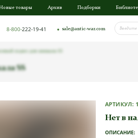
Новые товары
Архив
Подборки
Библиоте
8-800-
222-19-41
sale@antic-war.com
олный подвес для кинжала SS
ала SS
АРТИКУЛ:
Нет в н
ОПИСАНИЕ: