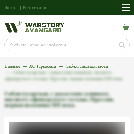
Войти
Регистрация
Главная
ХО Германии
Сабли, палаши, мечи
Сабля гусарская, с дамасским клинком, высшего
офицерского состава. Пруссия, первая половина XIX века.
Сабля гусарская, с дамасским клинком,
высшего офицерского состава. Пруссия,
первая половина XIX века.