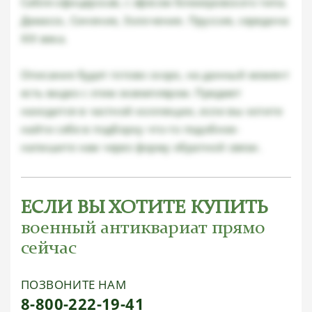
Сабля офицерская, с эфесом блюхеровского типа.
Дамасск, Синение, Золочение. Пруссия, середина
XIX века.
Описание будет готово скоро, на данный момент
есть видео с этим экземпляром. Предмет
находится в частной коллекции, если вы хотите
найти себе в подборку что-то подобное-
напишите нам через форму обратной связи.
ЕСЛИ ВЫ ХОТИТЕ КУПИТЬ
военный антиквариат прямо
сейчас
ПОЗВОНИТЕ НАМ
8-800-222-19-41