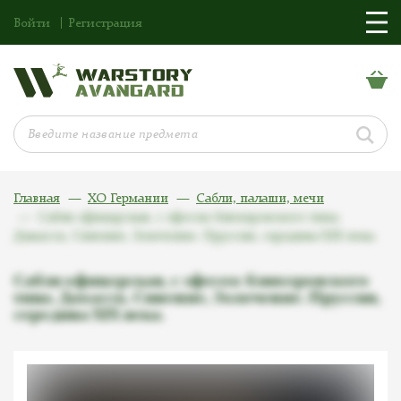
Войти
Регистрация
Главная
ХО Германии
Сабли, палаши, мечи
Сабля офицерская, с эфесом блюхеровского типа.
Дамасск, Синение, Золочение. Пруссия, середина XIX века.
Сабля офицерская, с эфесом блюхеровского
типа. Дамасск, Синение, Золочение. Пруссия,
середина XIX века.